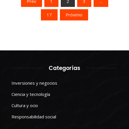
Paginación
Prev
1
2
3
…
de
17
Próximo
entradas
Categorías
Inversiones y negocios
Ciencia y tecnología
Cultura y ocio
Responsabilidad social