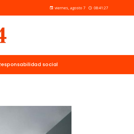
Las 15 donaciones individuales más grandes y su papel en la solución de crisis globales
viernes, agosto 7
08:41:27
Responsabilidad social