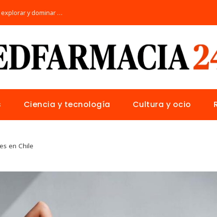
Los 10 animales con sentidos únicos para explorar y dominar su hábitat natural
s
Ciencia y tecnología
Cultura y ocio
ves en Chile