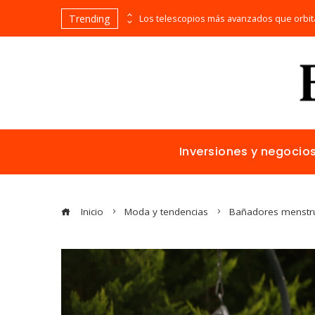
Trending
Alimentos naturales con vitamina C para mejorar la reparación de tejidos y la salud general
Inversiones y negocio
Inicio
Moda y tendencias
Bañadores menstrua