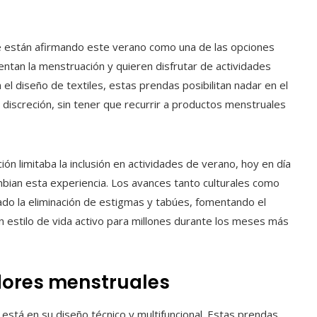
se están afirmando este verano como una de las opciones
ntan la menstruación y quieren disfrutar de actividades
 el diseño de textiles, estas prendas posibilitan nadar en el
y discreción, sin tener que recurrir a productos menstruales
ón limitaba la inclusión en actividades de verano, hoy en día
bian esta experiencia. Los avances tanto culturales como
itado la eliminación de estigmas y tabúes, fomentando el
 estilo de vida activo para millones durante los meses más
ores menstruales
 está en su diseño técnico y multifuncional. Estas prendas