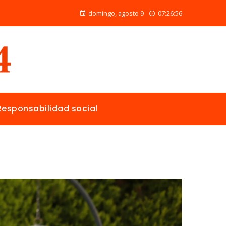
Las ONG con mayor presupuesto y alcance en salud pública y educación
domingo, agosto 9
07:26:58
Responsabilidad social