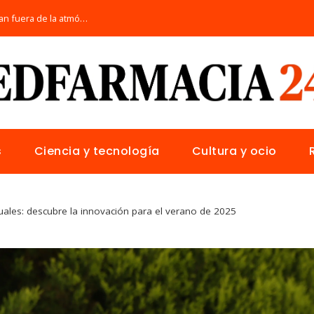
Los telescopios más avanzados que orbitan fuera de la atmósfera terrestre
s
Ciencia y tecnología
Cultura y ocio
les: descubre la innovación para el verano de 2025