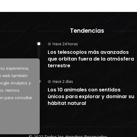
Tendencias
Hace 24 horas
Los telescopios más avanzados
que orbitan fuera de la atmósfera
terrestre
 su experiencia,
io web también
Hace 2 días
ogle Analytics y
Los 10 animales con sentidos
kies. Hemos
únicos para explorar y dominar su
tón para consultar
hábitat natural
© 2022 Todos los derechos Reservados.