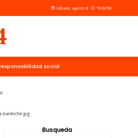
Las ONG con mayor presupuesto y alcance en salud pública y educación
sábado, agosto 8
19:04:57
Responsabilidad social
al
Busqueda