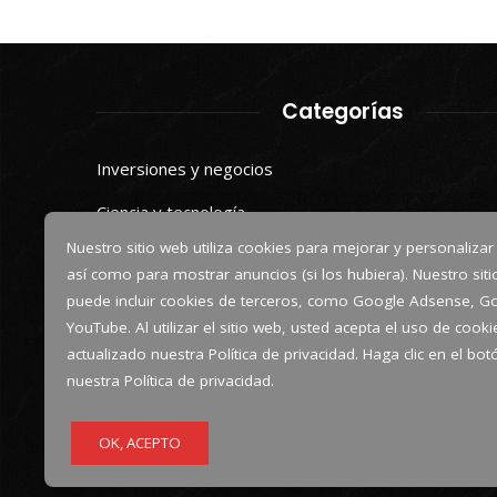
Categorías
Inversiones y negocios
Ciencia y tecnología
Nuestro sitio web utiliza cookies para mejorar y personalizar
Cultura y ocio
así como para mostrar anuncios (si los hubiera). Nuestro sit
Responsabilidad social
puede incluir cookies de terceros, como Google Adsense, Go
YouTube. Al utilizar el sitio web, usted acepta el uso de coo
actualizado nuestra Política de privacidad. Haga clic en el bo
nuestra Política de privacidad.
OK, ACEPTO