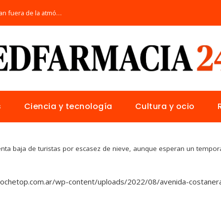
Los telescopios más avanzados que orbitan fuera de la atmósfera terrestre
s
Ciencia y tecnología
Cultura y ocio
enta baja de turistas por escasez de nieve, aunque esperan un tempor