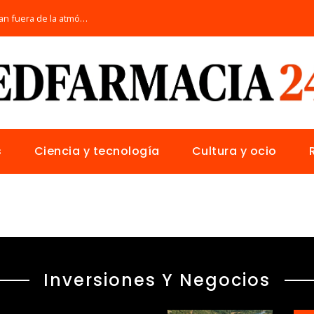
Los telescopios más avanzados que orbitan fuera de la atmósfera terrestre
s
Ciencia y tecnología
Cultura y ocio
Inversiones Y Negocios