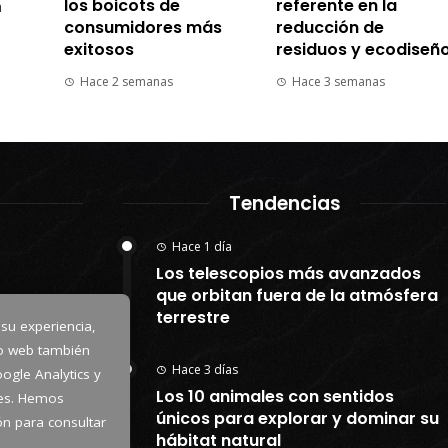
los boicots de
referente en la
n
consumidores más
reducción de
exitosos
residuos y ecodiseñ
Hace 2 semanas
Hace 3 semanas
Tendencias
Hace 1 día
Los telescopios más avanzados
que orbitan fuera de la atmósfera
terrestre
 su experiencia,
io web también
Hace 3 días
ogle Analytics y
Los 10 animales con sentidos
kies. Hemos
únicos para explorar y dominar su
tón para consultar
hábitat natural