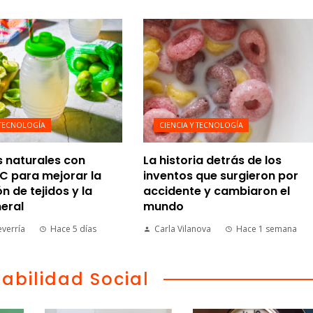
 TECNOLOGÍA
CIENCIA Y TECNOLOGÍA
s naturales con
La historia detrás de los
C para mejorar la
inventos que surgieron por
n de tejidos y la
accidente y cambiaron el
eral
mundo
everría
Hace 5 días
Carla Vilanova
Hace 1 semana
abilidad Social