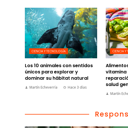
CIENCIA Y TECNOLOGÍA
CIENCIA Y
Los 10 animales con sentidos
Alimento
únicos para explorar y
vitamina 
dominar su hábitat natural
reparació
salud gen
Martín Echeverría
Hace 3 días
Martín Ech
Respons