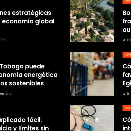
INV
nes estratégicas
Bo
a economía global
fr
au
ías
Di
INV
 Tobago puede
Có
economía energética
fa
os sostenibles
Eg
semana
Br
INV
xplicado fácil:
Có
cia y límites sin
in