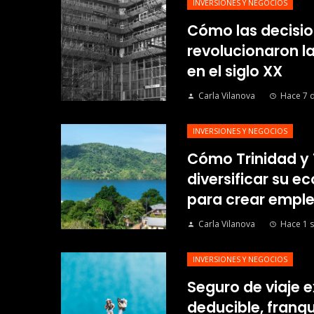
INVERSIONES Y NEGOCIOS
Cómo las decisio
revolucionaron l
en el siglo XX
Carla Vilanova
Hace 7 d
INVERSIONES Y NEGOCIOS
Cómo Trinidad y
diversificar su 
para crear emple
Carla Vilanova
Hace 1 
INVERSIONES Y NEGOCIOS
Seguro de viaje e
deducible, franqui