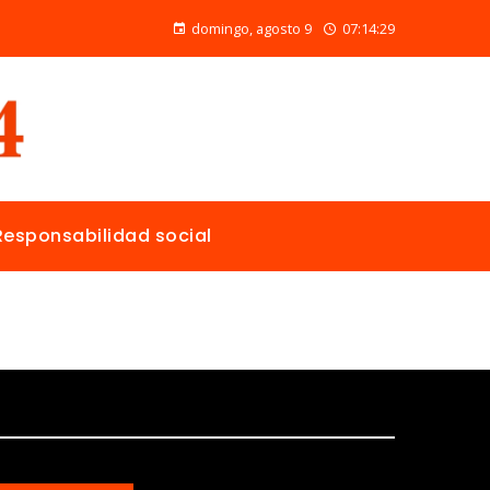
Las ONG con mayor presupuesto y alcance en salud pública y educación
domingo, agosto 9
07:14:31
Responsabilidad social