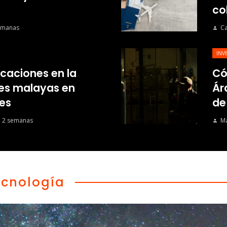
co
emanas
Ca
INV
ficaciones en la
Có
mes malayas en
Ár
es
de
 2 semanas
Ma
ecnología