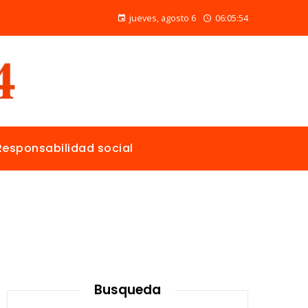
Alimentos naturales con vitamina C para mejorar la reparación de tejidos y la salud general
jueves, agosto 6
06:05:55
Responsabilidad social
Busqueda