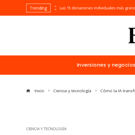
Trending
La historia detrás de los inventos que surgieron por accidente y cambiaron el mundo
Inversiones y negocio
Inicio
Ciencia y tecnología
Cómo la IA transf
CIENCIA Y TECNOLOGÍA