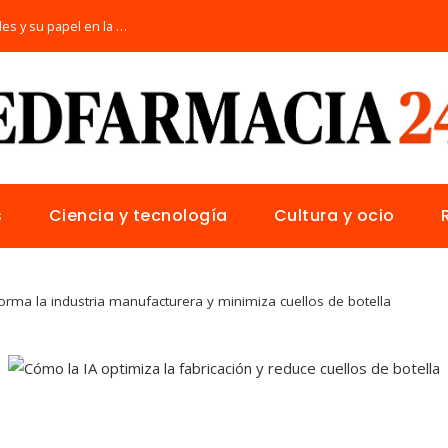
Las 15 donaciones individuales más grandes y su papel en la solución de crisis globales
s
Ciencia y tecnología
Cultura y ocio
orma la industria manufacturera y minimiza cuellos de botella