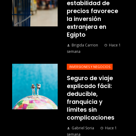
estabilidad de
precios favorece
la inversión
extranjera en
Egipto
Brigida Carrion
Hace 1
semana
INVERSIONES Y NEGOCIOS
Seguro de viaje
explicado fácil:
deducible,
franquicia y
límites sin
complicaciones
Gabriel Soria
Hace 1
semana