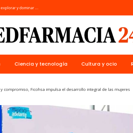
Los 10 animales con sentidos únicos para explorar y dominar su hábitat natural
s
Ciencia y tecnología
Cultura y ocio
 y compromiso, Ficohsa impulsa el desarrollo integral de las mujeres