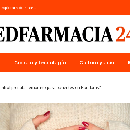
Los 10 animales con sentidos únicos para explorar y dominar su hábitat natural
s
Ciencia y tecnología
Cultura y ocio
control prenatal temprano para pacientes en Honduras?