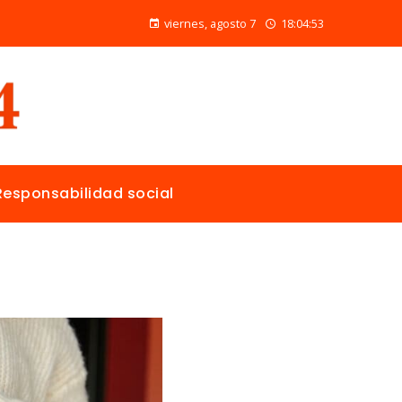
Las 15 donaciones individuales más grandes y su papel en la solución de crisis globales
viernes, agosto 7
18:04:54
Responsabilidad social