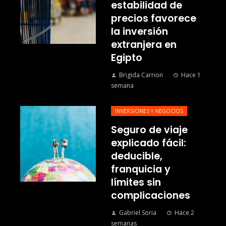
estabilidad de
precios favorece
la inversión
extranjera en
Egipto
Brigida Carrion
Hace 1
semana
INVERSIONES Y NEGOCIOS
Seguro de viaje
explicado fácil:
deducible,
franquicia y
límites sin
complicaciones
Gabriel Soria
Hace 2
semanas