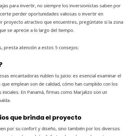
s para invertir, no siempre los inversionistas saben por
certe perder oportunidades valiosas o invertir en
er proyecto atractivo que encuentres, pregúntate si la zona
ue se aprecie a lo largo del tiempo.
, presta atención a estos 5 consejos:
?
sas encantadoras nublen tu juicio: es esencial examinar el
les que emplean son de calidad, cómo han cumplido con los
es iniciales. En Panamá, firmas como Marjalizo son un
palda.
ios que brinda el proyecto
n por su confort y diseño, sino también por los diversos