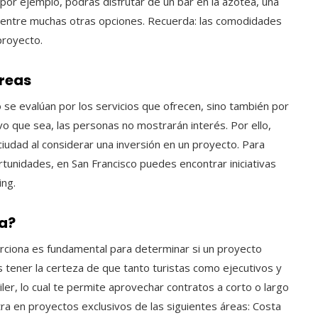
 por ejemplo, podrás disfrutar de un bar en la azotea, una
ta, entre muchas otras opciones. Recuerda: las comodidades
proyecto.
áreas
se evalúan por los servicios que ofrecen, sino también por
ivo que sea, las personas no mostrarán interés. Por ello,
ciudad al considerar una inversión en un proyecto. Para
unidades, en San Francisco puedes encontrar iniciativas
ng.
da?
orciona es fundamental para determinar si un proyecto
es tener la certeza de que tanto turistas como ejecutivos y
r, lo cual te permite aprovechar contratos a corto o largo
ra en proyectos exclusivos de las siguientes áreas: Costa