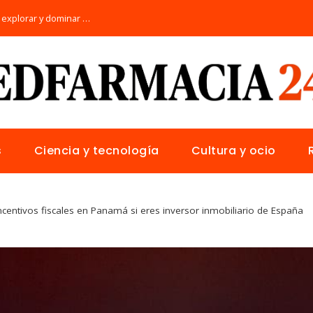
Los 10 animales con sentidos únicos para explorar y dominar su hábitat natural
s
Ciencia y tecnología
Cultura y ocio
ncentivos fiscales en Panamá si eres inversor inmobiliario de España