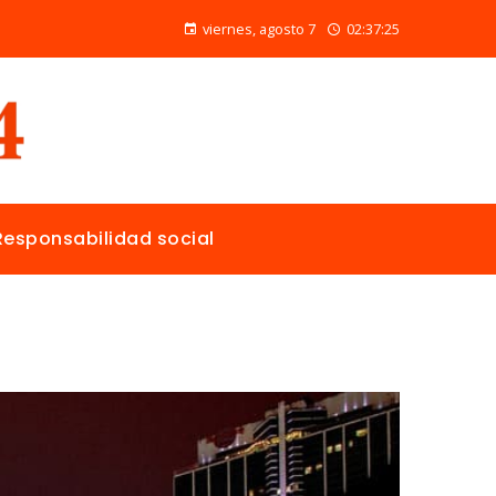
Las 15 donaciones individuales más grandes y su papel en la solución de crisis globales
viernes, agosto 7
02:37:26
Responsabilidad social