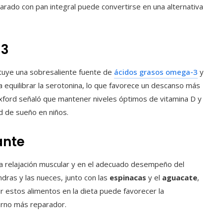
arado con pan integral puede convertirse en una alternativa
-3
ituye una sobresaliente fuente de
ácidos grasos omega-3
y
a equilibrar la serotonina, lo que favorece un descanso más
Oxford señaló que mantener niveles óptimos de vitamina D y
d de sueño en niños.
ante
la relajación muscular y en el adecuado desempeño del
ndras y las nueces, junto con las
espinacas
y el
aguacate
,
ir estos alimentos en la dieta puede favorecer la
urno más reparador.