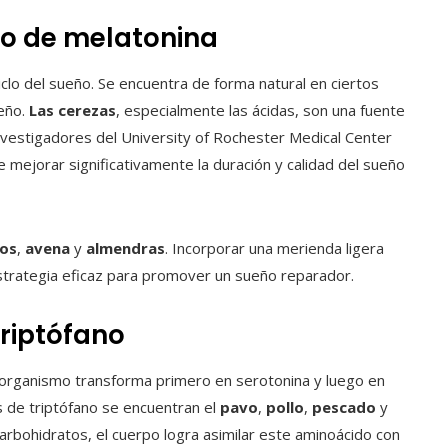
do de melatonina
clo del sueño. Se encuentra de forma natural en ciertos
ueño.
Las cerezas
, especialmente las ácidas, son una fuente
nvestigadores del University of Rochester Medical Center
ejorar significativamente la duración y calidad del sueño
nos
,
avena
y
almendras
. Incorporar una merienda ligera
trategia eficaz para promover un sueño reparador.
triptófano
 organismo transforma primero en serotonina y luego en
as de triptófano se encuentran el
pavo
,
pollo
,
pescado
y
carbohidratos, el cuerpo logra asimilar este aminoácido con