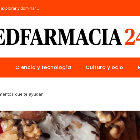
Los 10 animales con sentidos únicos para explorar y dominar su hábitat natural
s
Ciencia y tecnología
Cultura y ocio
imentos que te ayudan