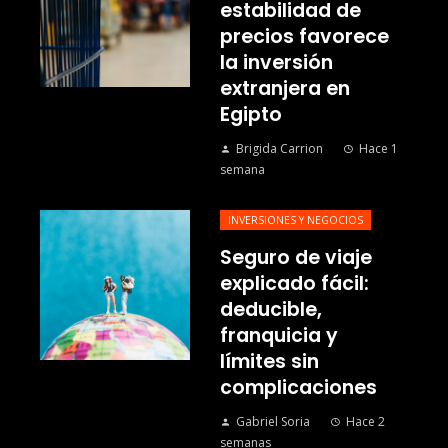
estabilidad de
precios favorece
la inversión
extranjera en
Egipto
Brigida Carrion
Hace 1
semana
INVERSIONES Y NEGOCIOS
Seguro de viaje
explicado fácil:
deducible,
franquicia y
límites sin
complicaciones
Gabriel Soria
Hace 2
semanas