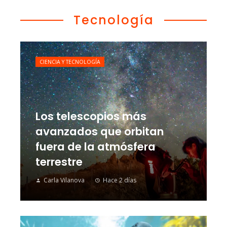
Tecnología
CIENCIA Y TECNOLOGÍA
Los telescopios más
avanzados que orbitan
fuera de la atmósfera
terrestre
Carla Vilanova
Hace 2 días