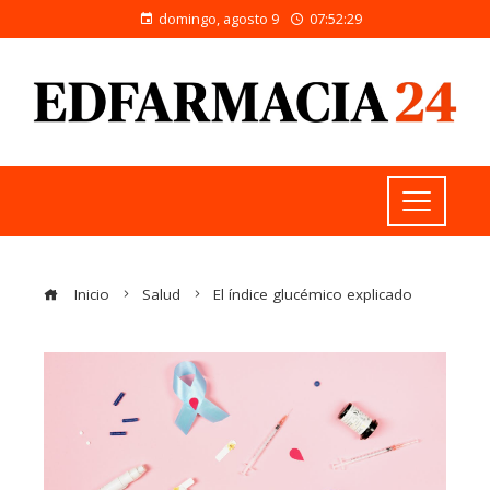
domingo, agosto 9
07:52:29
Inicio
Salud
El índice glucémico explicado