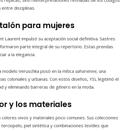
s réplicas, sino reinterpretaciones refinadas de los códigos
entre disciplinas.
ntalón para mujeres
t Laurent impulsó su aceptación social definitiva. Sastres
 formaron parte integral de su repertorio. Estas prendas
iar a la elegancia.
la modelo Veruschka posó en la mítica
saharienne
, una
cias coloniales y urbanas. Con estos diseños, YSL legitimó el
dad y eliminando barreras de género en la moda.
or y los materiales
n colores vivos y materiales poco comunes. Sus colecciones
 terciopelo, piel sintética y combinaciones textiles que