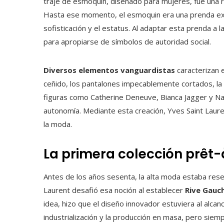
traje de esmoquin, diseñado para mujeres, fue una r
Hasta ese momento, el esmoquin era una prenda excl
sofisticación y el estatus. Al adaptar esta prenda a 
para apropiarse de símbolos de autoridad social.
Diversos elementos vanguardistas
caracterizan 
ceñido, los pantalones impecablemente cortados, la bl
figuras como Catherine Deneuve, Bianca Jagger y N
autonomía. Mediante esta creación, Yves Saint Lauren
la moda.
La primera colección prêt-
Antes de los años sesenta, la alta moda estaba rese
Laurent desafió esa noción al establecer
Rive Gauc
idea, hizo que el diseño innovador estuviera al alca
industrialización y la producción en masa, pero siemp