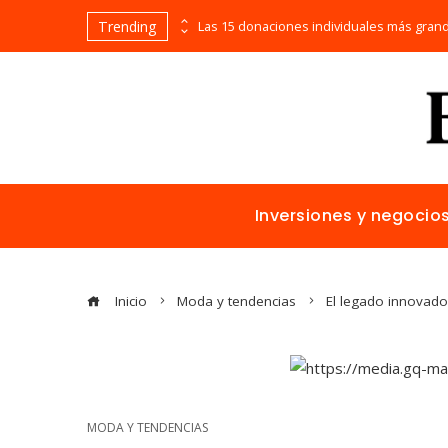
Trending
La historia detrás de los inventos que surgieron por accidente y cambiaron el mundo
Inversiones y negocio
Inicio
Moda y tendencias
El legado innovado
MODA Y TENDENCIAS