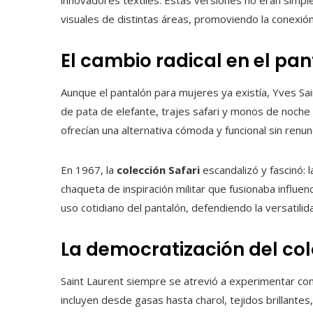
innovadores textiles. Estas versiones no eran simple
visuales de distintas áreas, promoviendo la conexión 
El cambio radical en el pa
Aunque el pantalón para mujeres ya existía, Yves Sain
de pata de elefante, trajes safari y monos de noche
ofrecían una alternativa cómoda y funcional sin renunc
En 1967, la
colección Safari
escandalizó y fascinó: 
chaqueta de inspiración militar que fusionaba influen
uso cotidiano del pantalón, defendiendo la versatili
La democratización del col
Saint Laurent siempre se atrevió a experimentar co
incluyen desde gasas hasta charol, tejidos brillantes,