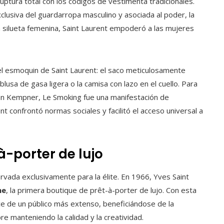
uptura total con los códigos de vestimenta tradicionales.
usiva del guardarropa masculino y asociada al poder, la
la silueta femenina, Saint Laurent empoderó a las mujeres
el esmoquin de Saint Laurent: el saco meticulosamente
usa de gasa ligera o la camisa con lazo en el cuello. Para
an Kempner, Le Smoking fue una manifestación de
t confrontó normas sociales y facilitó el acceso universal a
à-porter de lujo
rvada exclusivamente para la élite. En 1966, Yves Saint
he
, la primera boutique de prêt-à-porter de lujo. Con esta
nce de un público más extenso, beneficiándose de la
re manteniendo la calidad y la creatividad.