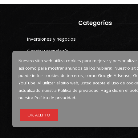
Categorías
Inversiones y negocios
Ciencia y tecnología
Nuestro sitio web utiliza cookies para mejorar y personalizar
Cultura y ocio
así como para mostrar anuncios (si los hubiera). Nuestro sit
Responsabilidad social
puede incluir cookies de terceros, como Google Adsense, Go
YouTube. Al utilizar el sitio web, usted acepta el uso de coo
actualizado nuestra Política de privacidad. Haga clic en el bo
nuestra Política de privacidad.
OK, ACEPTO