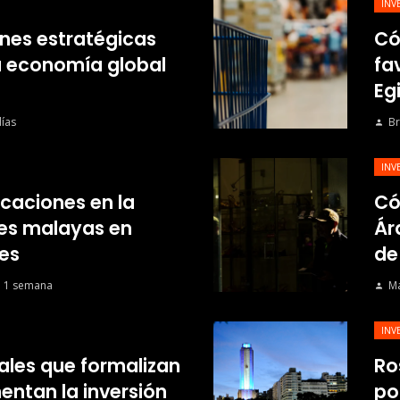
INV
nes estratégicas
Có
a economía global
fa
Eg
ías
Br
INV
ficaciones en la
Có
mes malayas en
Ár
es
de
 1 semana
Ma
INV
les que formalizan
Ro
entan la inversión
po