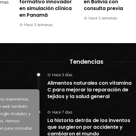
formativo innovador
en Bolivia con
emas
en simulación clínica
consulta previa
en Panamá
Hace 3 semanas
Hace 3 semanas
Tendencias
Hace 3 días
Alimentos naturales con vitamina
C para mejorar la reparación de
tejidos y la salud general
 su experiencia,
io web también
Hace 7 días
ogle Analytics y
La historia detrás de los inventos
kies. Hemos
que surgieron por accidente y
tón para consultar
cambiaron el mundo