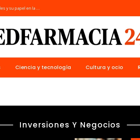
Las 15 donaciones individuales más grandes y su papel en la solución de crisis globales
s
Ciencia y tecnología
Cultura y ocio
Inversiones Y Negocios