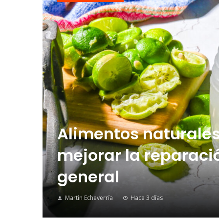
Alimentos naturales
mejorar la reparació
general
Martín Echeverría
Hace 3 días