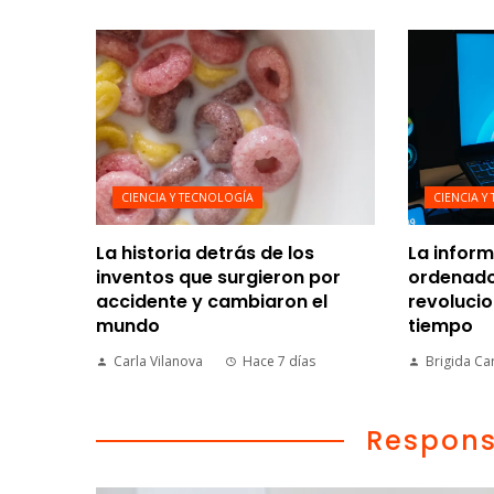
CIENCIA Y TECNOLOGÍA
CIENCIA Y
La historia detrás de los
La inform
inventos que surgieron por
ordenad
accidente y cambiaron el
revolucio
mundo
tiempo
Carla Vilanova
Hace 7 días
Brigida Ca
Respons