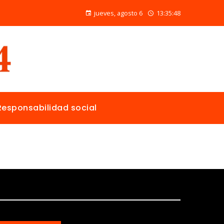
Alimentos naturales con vitamina C para mejorar la reparación de tejidos y la salud general
jueves, agosto 6
13:35:49
Responsabilidad social