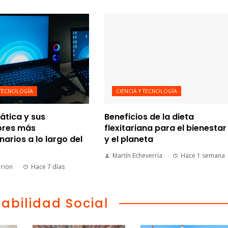
 TECNOLOGÍA
CIENCIA Y TECNOLOGÍA
ática y sus
Beneficios de la dieta
ores más
flexitariana para el bienestar
narios a lo largo del
y el planeta
Martín Echeverría
Hace 1 semana
rrion
Hace 7 días
abilidad Social