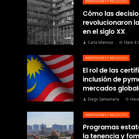
INVERSIONES Y NEGOCIOS
Cómo las decisio
revolucionaron l
en el siglo XX
Carla Vilanova
Hace 4 d
INVERSIONES Y NEGOCIOS
El rol de las certi
inclusión de py
mercados global
Diego Santamaría
Hace
INVERSIONES Y NEGOCIOS
Programas estata
la tenencia y fom