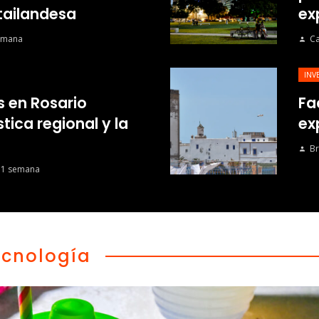
 tailandesa
ex
emana
Ca
INV
s en Rosario
Fa
tica regional y la
ex
Br
 1 semana
ecnología