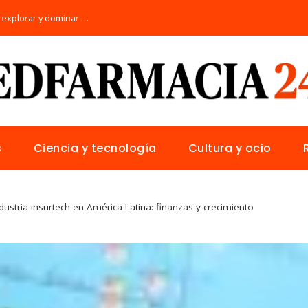
Los 10 animales con sentidos únicos para explorar y dominar su hábitat natural
s
Ciencia y tecnología
Cultura y ocio
dustria insurtech en América Latina: finanzas y crecimiento