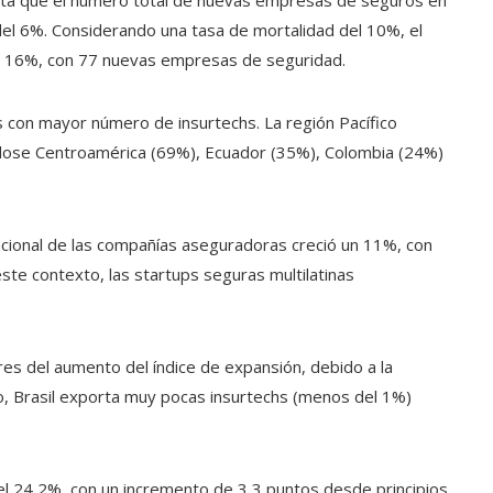
porta que el número total de nuevas empresas de seguros en
del 6%. Considerando una tasa de mortalidad del 10%, el
el 16%, con 77 nuevas empresas de seguridad.
es con mayor número de insurtechs. La región Pacífico
dose Centroamérica (69%), Ecuador (35%), Colombia (24%)
acional de las compañías aseguradoras creció un 11%, con
 este contexto, las startups seguras multilatinas
res del aumento del índice de expansión, debido a la
o, Brasil exporta muy pocas insurtechs (menos del 1%)
el 24,2%, con un incremento de 3,3 puntos desde principios