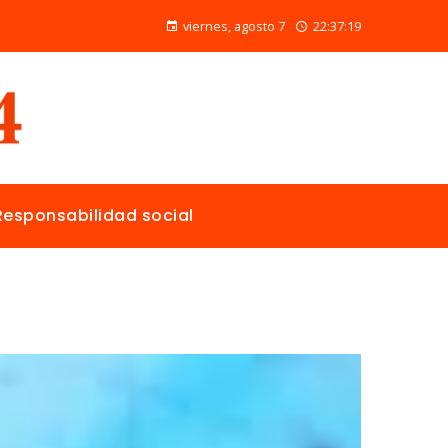
Las 15 donaciones individuales más grandes y su papel en la solución de crisis globales
viernes, agosto 7
22:37:21
Responsabilidad social