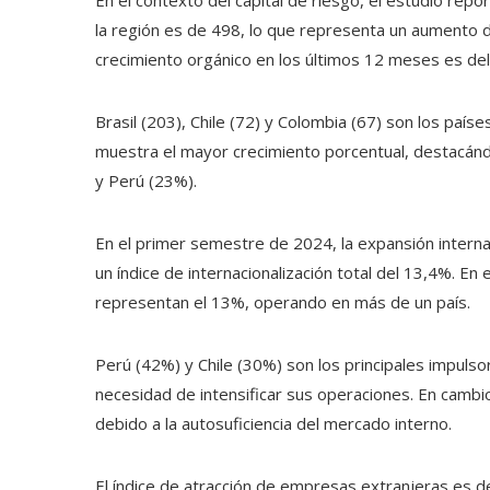
En el contexto del capital de riesgo, el estudio re
la región es de 498, lo que representa un aumento 
crecimiento orgánico en los últimos 12 meses es d
Brasil (203), Chile (72) y Colombia (67) son los país
muestra el mayor crecimiento porcentual, destacán
y Perú (23%).
En el primer semestre de 2024, la expansión intern
un índice de internacionalización total del 13,4%. En
representan el 13%, operando en más de un país.
Perú (42%) y Chile (30%) son los principales impulso
necesidad de intensificar sus operaciones. En cambi
debido a la autosuficiencia del mercado interno.
El índice de atracción de empresas extranjeras es d