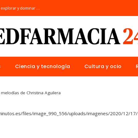
Los 10 animales con sentidos únicos para explorar y dominar su hábitat natural
s
Ciencia y tecnología
Cultura y ocio
 melodías de Christina Aguilera