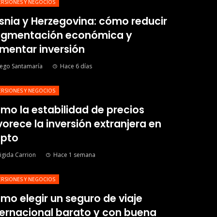
ERSIONES Y NEGOCIOS
snia y Herzegovina: cómo reducir
agmentación económica y
mentar inversión
ego Santamaría
Hace 6 días
ERSIONES Y NEGOCIOS
mo la estabilidad de precios
vorece la inversión extranjera en
ipto
igida Carrion
Hace 1 semana
ERSIONES Y NEGOCIOS
mo elegir un seguro de viaje
ternacional barato y con buena