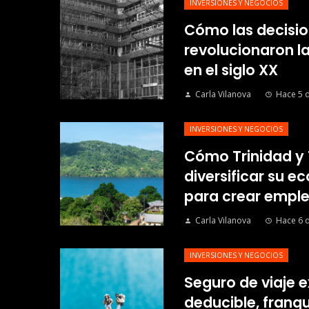
INVERSIONES Y NEGOCIOS
Cómo las decisio
revolucionaron l
en el siglo XX
Carla Vilanova
Hace 5 d
INVERSIONES Y NEGOCIOS
Cómo Trinidad y
diversificar su 
para crear emple
Carla Vilanova
Hace 6 d
INVERSIONES Y NEGOCIOS
Seguro de viaje e
deducible, franqui