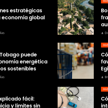
INV
nes estratégicas
Bo
a economía global
fr
au
ías
Di
INV
 Tobago puede
Có
economía energética
fa
os sostenibles
Eg
ías
Br
INV
xplicado fácil:
Có
cia y límites sin
in