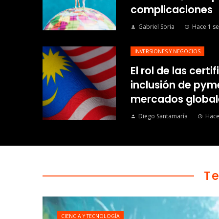
complicaciones
Gabriel Soria
Hace 1 s
INVERSIONES Y NEGOCIOS
El rol de las certi
inclusión de py
mercados global
Diego Santamaría
Hace
T
CIENCIA Y TECNOLOGÍA