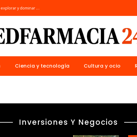
Los 10 animales con sentidos únicos para explorar y dominar su hábitat natural
s
Ciencia y tecnología
Cultura y ocio
Inversiones Y Negocios