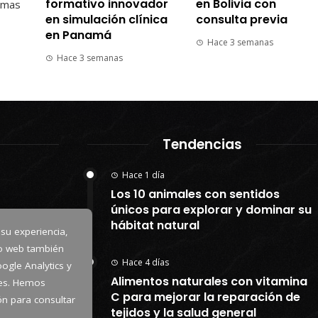
formativo innovador
en Bolivia con
emas
en simulación clínica
consulta previa
en Panamá
Hace 3 semanas
Hace 3 semanas
Tendencias
Hace 1 día
Los 10 animales con sentidos
únicos para explorar y dominar su
hábitat natural
 su experiencia,
io web también
Hace 4 días
ogle Analytics y
Alimentos naturales con vitamina
kies. Hemos
C para mejorar la reparación de
tón para consultar
tejidos y la salud general