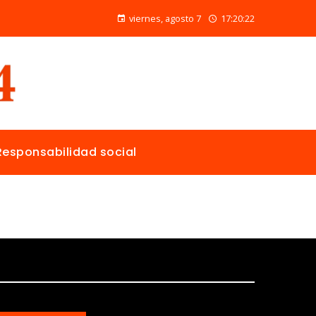
Las 15 donaciones individuales más grandes y su papel en la solución de crisis globales
viernes, agosto 7
17:20:23
Responsabilidad social