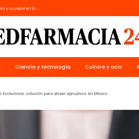
Las 15 donaciones individuales más grandes y su papel en la solución de crisis globales
s
Ciencia y tecnología
Cultura y ocio
 Evolucione: solución para atraer ejecutivos en México