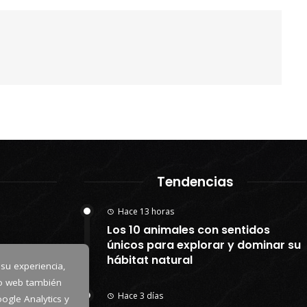
Tendencias
Hace 13 horas
Los 10 animales con sentidos
únicos para explorar y dominar su
hábitat natural
 su experiencia,
io web también
Hace 3 días
ogle Analytics y