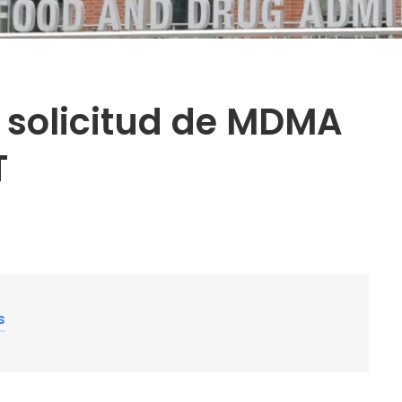
 solicitud de MDMA
T
s