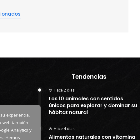
cionados
Tendencias
Hace 2 días
Los 10 animales con sentidos
únicos para explorar y dominar su
hábitat natural
 su experiencia,
io web también
Hace 4 días
ogle Analytics y
Alimentos naturales con vitamina
kies. Hemos