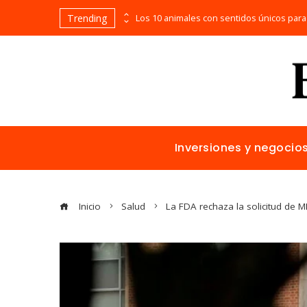
Trending
La naranja mecánica y la representación de la violencia en el cine distópico
Inversiones y negocio
Inicio
Salud
La FDA rechaza la solicitud de M