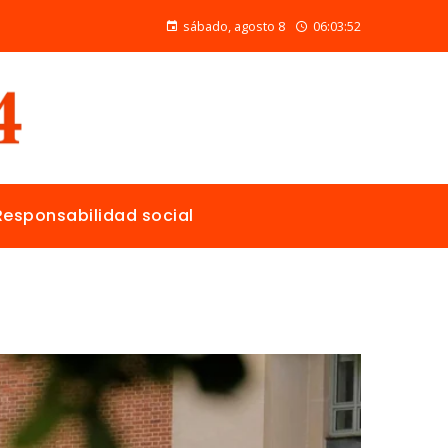
Las 15 donaciones individuales más grandes y su papel en la solución de crisis globales
sábado, agosto 8
06:03:53
Responsabilidad social