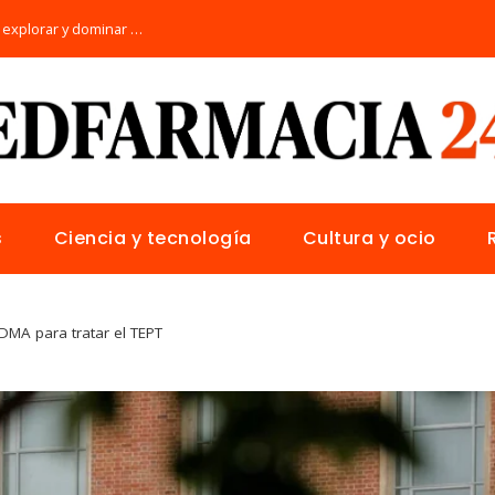
Los 10 animales con sentidos únicos para explorar y dominar su hábitat natural
s
Ciencia y tecnología
Cultura y ocio
DMA para tratar el TEPT