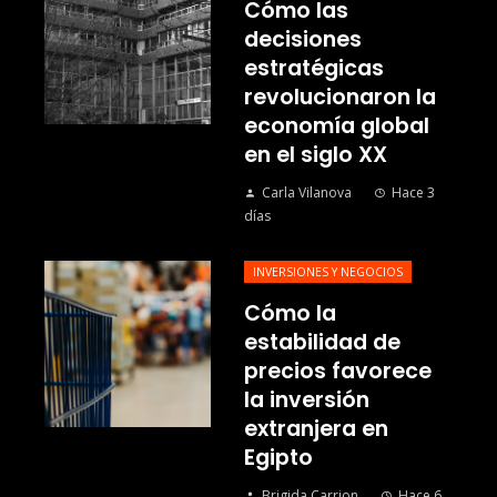
Cómo las
decisiones
estratégicas
revolucionaron la
economía global
en el siglo XX
Carla Vilanova
Hace 3
días
INVERSIONES Y NEGOCIOS
Cómo la
estabilidad de
precios favorece
la inversión
extranjera en
Egipto
Brigida Carrion
Hace 6