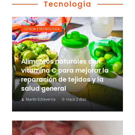
Tecnología
CIENCIA Y TECNOLOGÍA
Alimentos naturales con
vitamina C para mejorar la
reparación de tejidos y la
salud general
Martín Echeverría
Hace 2 días