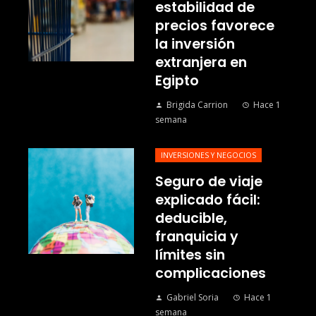
estabilidad de
precios favorece
la inversión
extranjera en
Egipto
Brigida Carrion
Hace 1
semana
INVERSIONES Y NEGOCIOS
Seguro de viaje
explicado fácil:
deducible,
franquicia y
límites sin
complicaciones
Gabriel Soria
Hace 1
semana