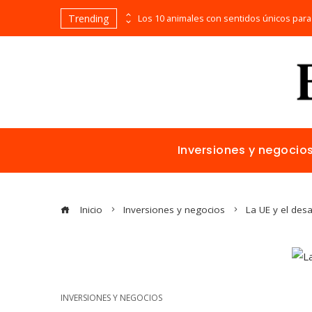
Trending
La naranja mecánica y la representación de la violencia en el cine distópico
Inversiones y negocio
Inicio
Inversiones y negocios
La UE y el des
INVERSIONES Y NEGOCIOS