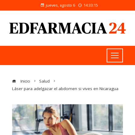
jueves, agosto 6
14:33:16
Inicio
Salud
Láser para adelgazar el abdomen si vives en Nicaragua