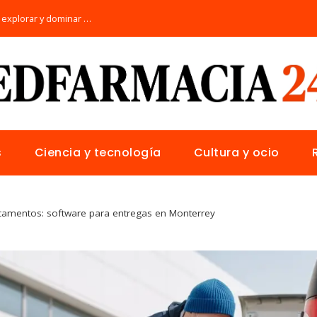
Los 10 animales con sentidos únicos para explorar y dominar su hábitat natural
s
Ciencia y tecnología
Cultura y ocio
camentos: software para entregas en Monterrey