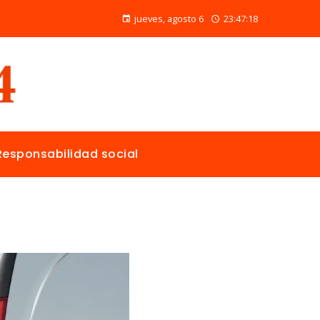
Las 15 donaciones individuales más grandes y su papel en la solución de crisis globales
jueves, agosto 6
23:47:19
Responsabilidad social