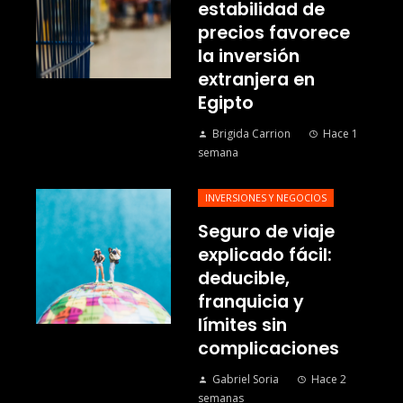
estabilidad de
precios favorece
la inversión
extranjera en
Egipto
Brigida Carrion
Hace 1
semana
INVERSIONES Y NEGOCIOS
Seguro de viaje
explicado fácil:
deducible,
franquicia y
límites sin
complicaciones
Gabriel Soria
Hace 2
semanas