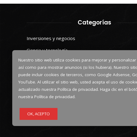
Categorías
Inversiones y negocios
Ciencia y tecnología
Nuestro sitio web utiliza cookies para mejorar y personalizar
Cultura y ocio
así como para mostrar anuncios (si los hubiera). Nuestro sit
Responsabilidad social
puede incluir cookies de terceros, como Google Adsense, Go
YouTube. Al utilizar el sitio web, usted acepta el uso de coo
actualizado nuestra Política de privacidad. Haga clic en el bo
nuestra Política de privacidad.
OK, ACEPTO