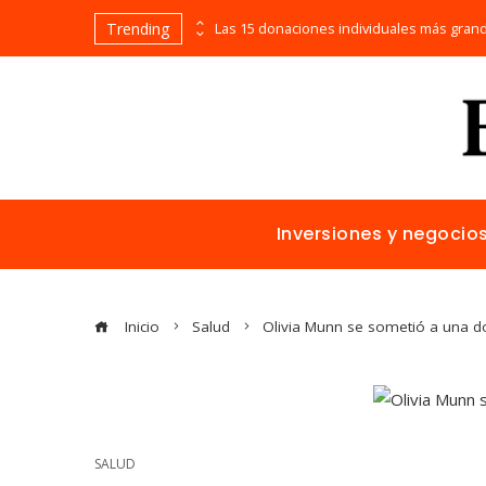
Trending
Cómo la estabilidad de precios favorece la inversión extranjera en Egipto
Inversiones y negocio
Inicio
Salud
Olivia Munn se sometió a una d
SALUD