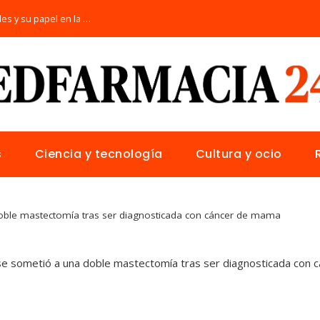
Las 15 donaciones individuales más grandes y su papel en la solución de crisis globales
s
Ciencia y tecnología
Cultura y ocio
oble mastectomía tras ser diagnosticada con cáncer de mama