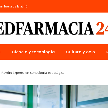
Los telescopios más avanzados que orbitan fuera de la atmósfera terrestre
s
Ciencia y tecnología
Cultura y ocio
s Pavón: Experto en consultoría estratégica