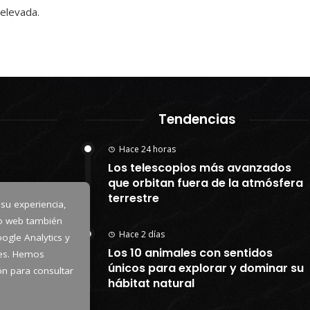
 elevada.
Tendencias
Hace 24 horas
Los telescopios más avanzados
que orbitan fuera de la atmósfera
terrestre
 su experiencia,
io web también
Hace 2 días
ogle Analytics y
Los 10 animales con sentidos
kies. Hemos
únicos para explorar y dominar su
tón para consultar
hábitat natural