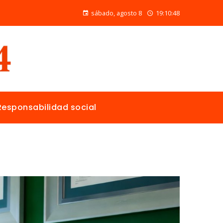
Las ONG con mayor presupuesto y alcance en salud pública y educación
sábado, agosto 8
19:10:49
Responsabilidad social