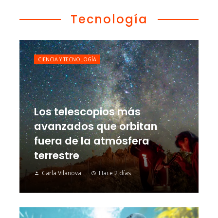
Tecnología
CIENCIA Y TECNOLOGÍA
Los telescopios más
avanzados que orbitan
fuera de la atmósfera
terrestre
Carla Vilanova
Hace 2 días