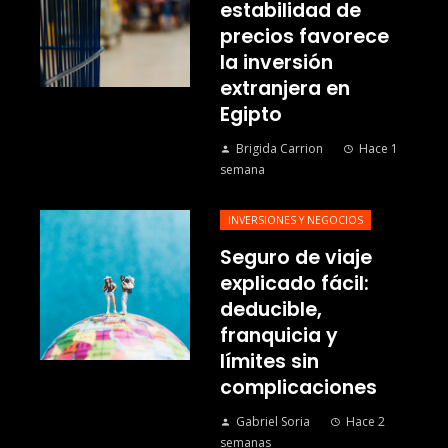
estabilidad de
precios favorece
la inversión
extranjera en
Egipto
Brigida Carrion
Hace 1
semana
INVERSIONES Y NEGOCIOS
Seguro de viaje
explicado fácil:
deducible,
franquicia y
límites sin
complicaciones
Gabriel Soria
Hace 2
semanas