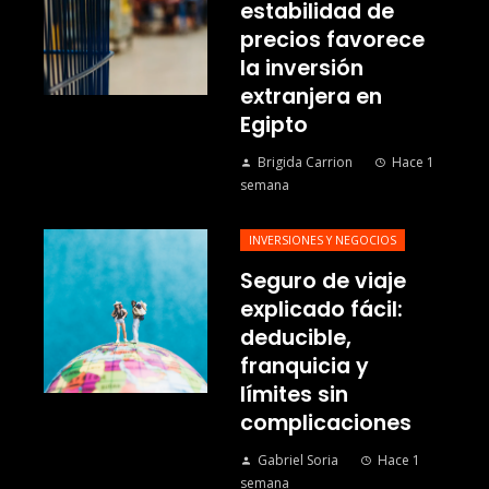
estabilidad de
precios favorece
la inversión
extranjera en
Egipto
Brigida Carrion
Hace 1
semana
INVERSIONES Y NEGOCIOS
Seguro de viaje
explicado fácil:
deducible,
franquicia y
límites sin
complicaciones
Gabriel Soria
Hace 1
semana