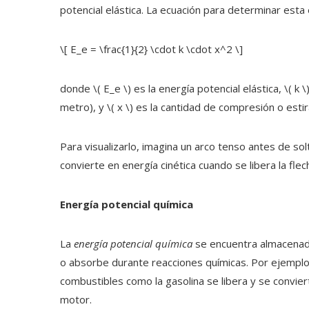
potencial elástica. La ecuación para determinar esta 
\[ E_e = \frac{1}{2} \cdot k \cdot x^2 \]
donde \( E_e \) es la energía potencial elástica, \( 
metro), y \( x \) es la cantidad de compresión o esti
Para visualizarlo, imagina un arco tenso antes de sol
convierte en energía cinética cuando se libera la flec
Energía potencial química
La
energía potencial química
se encuentra almacenada
o absorbe durante reacciones químicas. Por ejemplo,
combustibles como la gasolina se libera y se convie
motor.