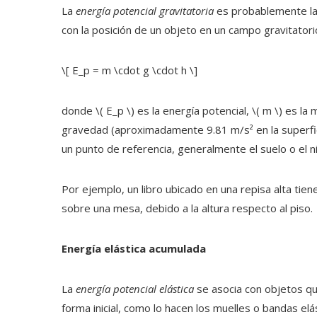
La
energía potencial gravitatoria
es probablemente la 
con la posición de un objeto en un campo gravitatorio,
\[ E_p = m \cdot g \cdot h \]
donde \( E_p \) es la energía potencial, \( m \) es la 
gravedad (aproximadamente 9.81 m/s² en la superficie 
un punto de referencia, generalmente el suelo o el ni
Por ejemplo, un libro ubicado en una repisa alta tie
sobre una mesa, debido a la altura respecto al piso.
Energía elástica acumulada
La
energía potencial elástica
se asocia con objetos qu
forma inicial, como lo hacen los muelles o bandas elá