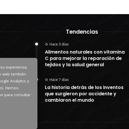
Tendencias
Hace 3 días
Alimentos naturales con vitamina
C para mejorar la reparación de
tejidos y la salud general
 su experiencia,
io web también
Hace 7 días
ogle Analytics y
La historia detrás de los inventos
kies. Hemos
que surgieron por accidente y
tón para consultar
cambiaron el mundo