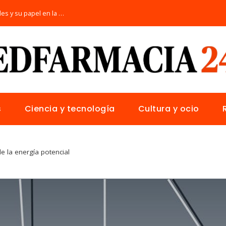
Las 15 donaciones individuales más grandes y su papel en la solución de crisis globales
s
Ciencia y tecnología
Cultura y ocio
de la energía potencial