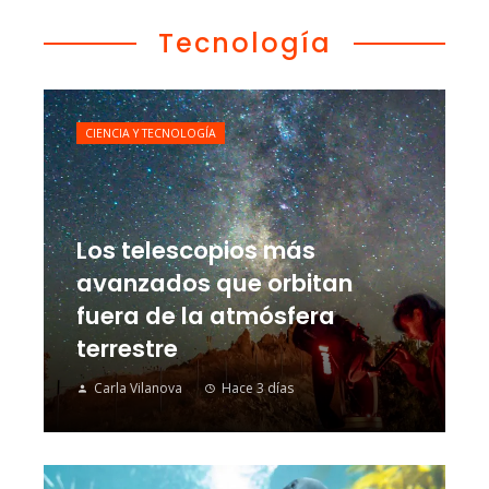
Tecnología
CIENCIA Y TECNOLOGÍA
Los telescopios más
avanzados que orbitan
fuera de la atmósfera
terrestre
Carla Vilanova
Hace 3 días