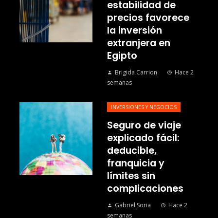
estabilidad de
precios favorece
la inversión
extranjera en
Egipto
Brigida Carrion
Hace 2
semanas
INVERSIONES Y NEGOCIOS
Seguro de viaje
explicado fácil:
deducible,
franquicia y
límites sin
complicaciones
Gabriel Soria
Hace 2
semanas