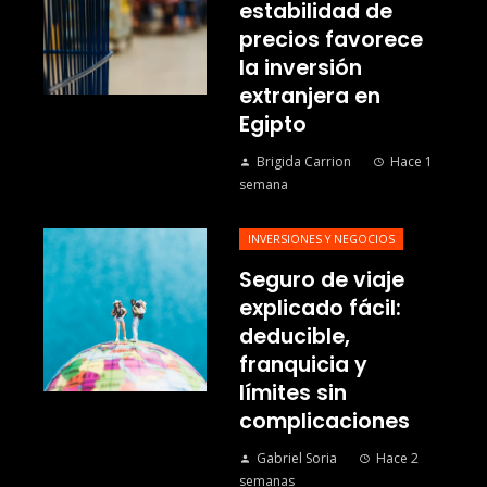
estabilidad de
precios favorece
la inversión
extranjera en
Egipto
Brigida Carrion
Hace 1
semana
INVERSIONES Y NEGOCIOS
Seguro de viaje
explicado fácil:
deducible,
franquicia y
límites sin
complicaciones
Gabriel Soria
Hace 2
semanas