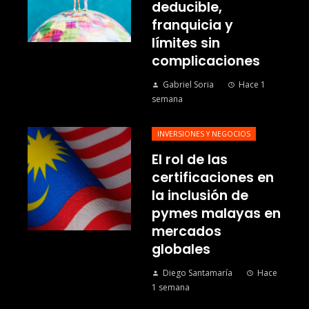
deducible,
franquicia y
límites sin
complicaciones
Gabriel Soria
Hace 1
semana
INVERSIONES Y NEGOCIOS
El rol de las
certificaciones en
la inclusión de
pymes malayas en
mercados
globales
Diego Santamaría
Hace
1 semana