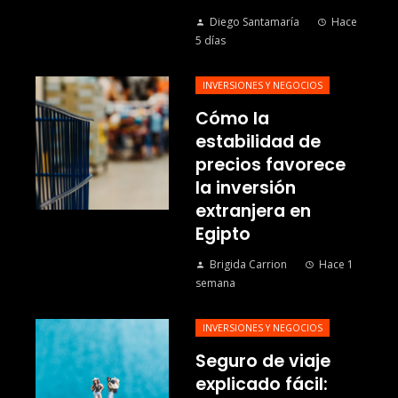
Diego Santamaría
Hace
5 días
INVERSIONES Y NEGOCIOS
Cómo la
estabilidad de
precios favorece
la inversión
extranjera en
Egipto
Brigida Carrion
Hace 1
semana
INVERSIONES Y NEGOCIOS
Seguro de viaje
explicado fácil: