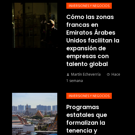
INVERSIONES Y NEGOCIOS
Cómo las zonas
francas en
Emiratos Árabes
Unidos facilitan la
expansión de
empresas con
talento global
Martín Echeverría
Hace
1 semana
INVERSIONES Y NEGOCIOS
Programas
estatales que
formalizan la
tenencia y