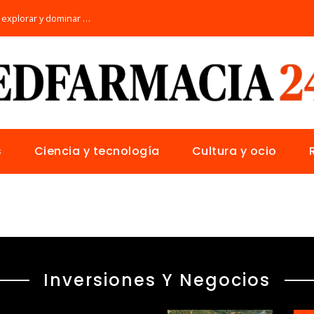
Los 10 animales con sentidos únicos para explorar y dominar su hábitat natural
s
Ciencia y tecnología
Cultura y ocio
Inversiones Y Negocios