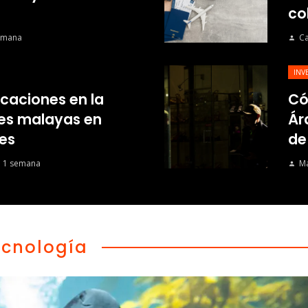
co
emana
Ca
INV
ficaciones en la
Có
mes malayas en
Ár
es
de
 1 semana
Ma
ecnología