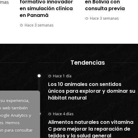
formativo innovador
en Bolivia con
emas
en simulación clínica
consulta previa
en Panamá
Hace 3 semanas
Hace 3 semanas
Tendencias
Hace 1 día
Los 10 animales con sentidos
únicos para explorar y dominar su
hábitat natural
 su experiencia,
io web también
Hace 4 días
ogle Analytics y
Alimentos naturales con vitamina
kies. Hemos
C para mejorar la reparación de
tón para consultar
tejidos y la salud general