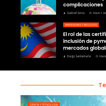
complicaciones
Gabriel Soria
Hace 1 s
INVERSIONES Y NEGOCIOS
El rol de las certi
inclusión de py
mercados global
Diego Santamaría
Hace
T
CIENCIA Y TECNOLOGÍA