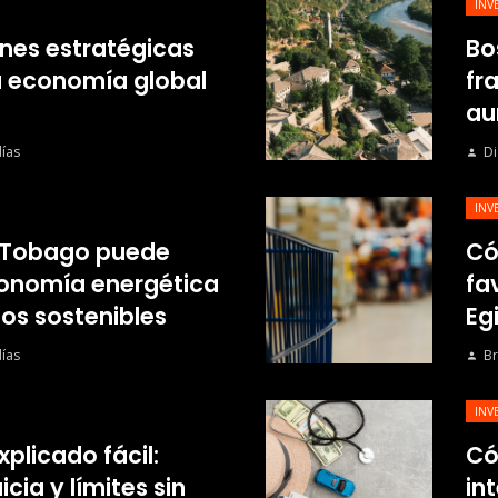
INV
nes estratégicas
Bo
a economía global
fr
au
ías
Di
INV
 Tobago puede
Có
economía energética
fa
os sostenibles
Eg
ías
Br
INV
xplicado fácil:
Có
cia y límites sin
in