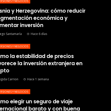
ERSIONES Y NEGOCIOS
snia y Herzegovina: cómo reducir
agmentación económica y
mentar inversión
ego Santamaría
Hace 6 días
ERSIONES Y NEGOCIOS
mo la estabilidad de precios
vorece la inversión extranjera en
ipto
igida Carrion
Hace 1 semana
ERSIONES Y NEGOCIOS
mo elegir un seguro de viaje
ternacional barato y con buena