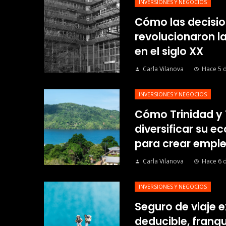
INVERSIONES Y NEGOCIOS
Cómo las decisio
revolucionaron l
en el siglo XX
Carla Vilanova
Hace 5 d
INVERSIONES Y NEGOCIOS
Cómo Trinidad y
diversificar su 
para crear emple
Carla Vilanova
Hace 6 d
INVERSIONES Y NEGOCIOS
Seguro de viaje e
deducible, franqui