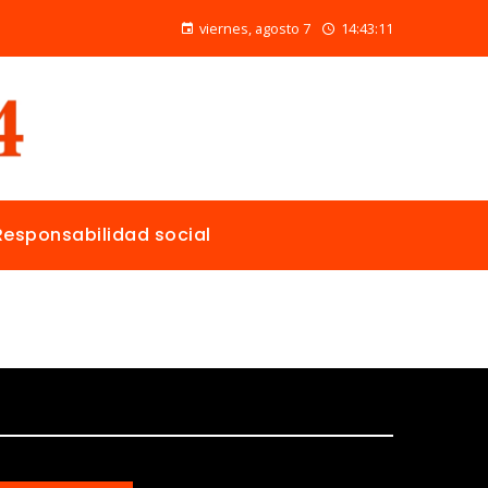
Las 15 donaciones individuales más grandes y su papel en la solución de crisis globales
viernes, agosto 7
14:43:12
Responsabilidad social