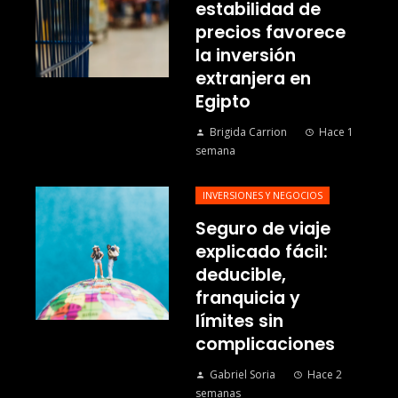
estabilidad de
precios favorece
la inversión
extranjera en
Egipto
Brigida Carrion
Hace 1
semana
INVERSIONES Y NEGOCIOS
Seguro de viaje
explicado fácil:
deducible,
franquicia y
límites sin
complicaciones
Gabriel Soria
Hace 2
semanas