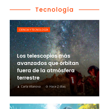
Tecnología
CIENCIA Y TECNOLOGÍA
Los telescopios más
avanzados que orbitan
fuera de la atmósfera
terrestre
Carla Vilanova
Hace 2 días