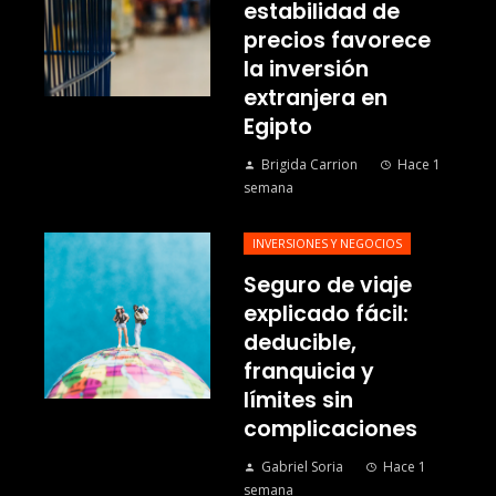
estabilidad de
precios favorece
la inversión
extranjera en
Egipto
Brigida Carrion
Hace 1
semana
INVERSIONES Y NEGOCIOS
Seguro de viaje
explicado fácil:
deducible,
franquicia y
límites sin
complicaciones
Gabriel Soria
Hace 1
semana